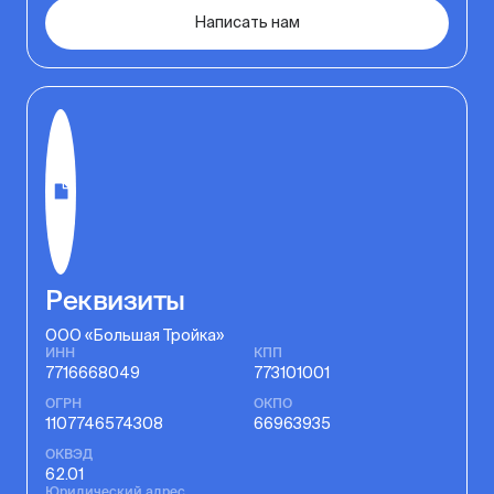
Войти в ЛК
Написать нам
Коротко о продукте
Реквизиты
ООО «Большая Тройка»
ИНН
КПП
7716668049
773101001
ОГРН
ОКПО
1107746574308
66963935
ОКВЭД
62.01
Юридический адрес